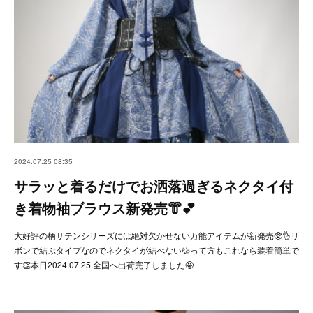
2024.07.25 08:35
サラッと着るだけでお洒落過ぎるネクタイ付
き着物袖ブラウス新発売👘💕
大好評の柄サテンシリーズには絶対欠かせない万能アイテムが新発売🥸👌リ
ボンで結ぶタイプなのでネクタイが結べない💦って方もこれなら装着簡単で
す👏本日2024.07.25.全国へ出荷完了しました🤩