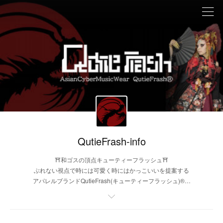
QutieFrash-info
⛩和ゴスの頂点キューティーフラッシュ⛩
ぶれない視点で時には可愛く時にはかっこいいを提案する
アパレルブランドQutieFrash(キューティーフラッシュ)®️の
デザインは弊社デザイナーQママによるオリジナルデザイ
ンになります。悪質な業者による弊社キューティーフラッ
シュ商品の模倣や一部デザインを真似た物を販売する業者
とは一切関係ございません。ご注意ください。