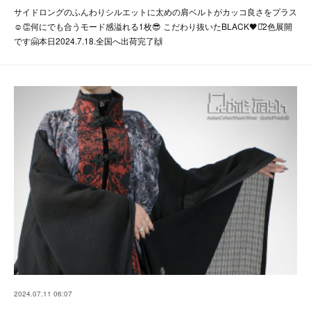
サイドロングのふんわりシルエットに太めの肩ベルトがカッコ良さをプラス
☺👏何にでも合うモード感溢れる1枚😎 こだわり抜いたBLACK🖤⋆͛2色展開
です🤗本日2024.7.18.全国へ出荷完了🙌
2024.07.11 06:07