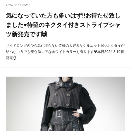
2024.08.10 05:33
気になっていた方も多いはず‼️お待たせ致し
ました♥️待望のネクタイ付きストライプシャ
ツ新発売です🙌
サイドロングのひらみが堪らない皆様の大好きなシルエット🤩✨ネクタイが
結べない方でも安心😌レアなホワイトカラーも有ります💖本日2024.8.10新
発売👌