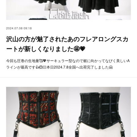
2024.07.08 09:18
沢山の方が魅了されたあのフレアロングスカ
ートが新しくなりました🤩💗
今回も圧巻の生地量🥰💖サーキュラー型なので裾に向かってなびく美しいA
ラインが最高です👍🙆🏻本日2024.7.8全国へ出荷完了しました🤗