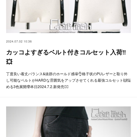
2024.07.02 10:36
カッコよすぎるベルト付きコルセット入荷‼️
💥
丁度良い着丈バランス&抜群のホールド感🤩👌格子状のPUレザーと取り外
し可能なベルトがHARDな雰囲気をアップさせてくれる最強コルセット🙌悩
める3色展開🥸本日2024.7.2.新発売🙆‍♂️