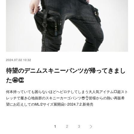
2024.07.02 10:32
待望のデニムスキニーパンツが帰ってきまし
た🤩👏
何本持っていても困らないほどヘビロテしてしまう大人気アイテム💥超スト
レッチで履き心地抜群のスキニーカーゴパンツ😎👌皆様からの熱い再販希
望にお応えしてのML/2サイズ展開🤗✨2024.7.2.新発売
1
2
3