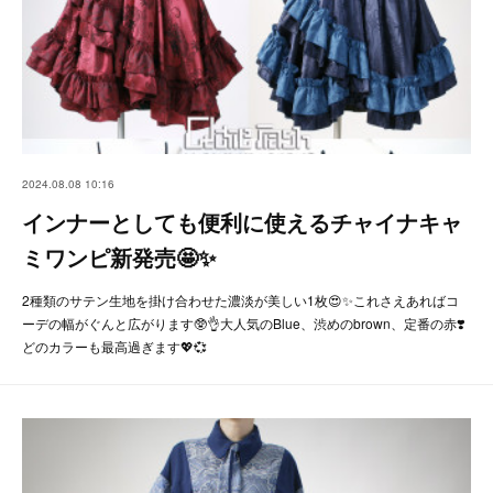
2024.08.08 10:16
インナーとしても便利に使えるチャイナキャ
ミワンピ新発売🤩✨
2種類のサテン生地を掛け合わせた濃淡が美しい1枚😍✨これさえあればコ
ーデの幅がぐんと広がります🥸👌大人気のBlue、渋めのbrown、定番の赤❣️
どのカラーも最高過ぎます💖💞