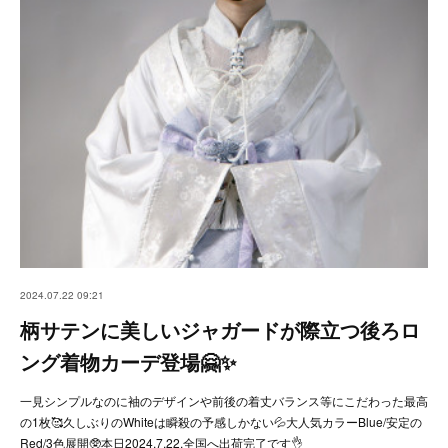
2024.07.22 09:21
柄サテンに美しいジャガードが際立つ後ろロ
ング着物カーデ登場🤗✨
一見シンプルなのに袖のデザインや前後の着丈バランス等にこだわった最高
の1枚🥰久しぶりのWhiteは瞬殺の予感しかない💦大人気カラーBlue/安定の
Red/3色展開🥸本日2024.7.22.全国へ出荷完了です👌