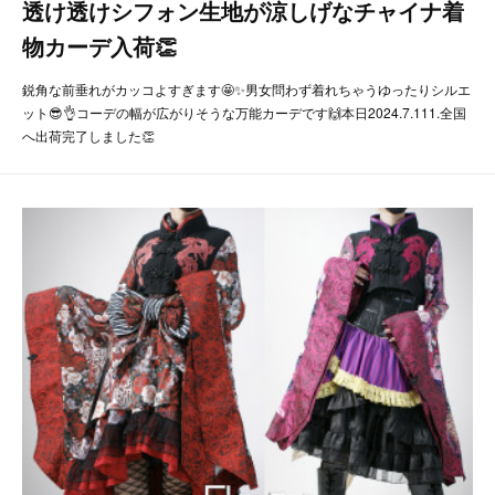
透け透けシフォン生地が涼しげなチャイナ着
物カーデ入荷👏
鋭角な前垂れがカッコよすぎます🤩✨男女問わず着れちゃうゆったりシルエ
ット😎👌コーデの幅が広がりそうな万能カーデです🙌本日2024.7.111.全国
へ出荷完了しました👏