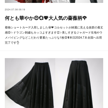
2024.07.08 09:19
何とも華やか😍💞💖大人気の薔薇柄🌹
着物ショートカーデ入荷しました🤩💗コルセットが綺麗に見える抜群の着丈
感😍✨ドラゴン刺繍もカッコよすぎます👏✨美しすぎるジャガード生地やラ
メパイピングなどこだわり要素たっぷりな1枚😍❣️本日2024.7.8.全国へ出荷
完了です👌