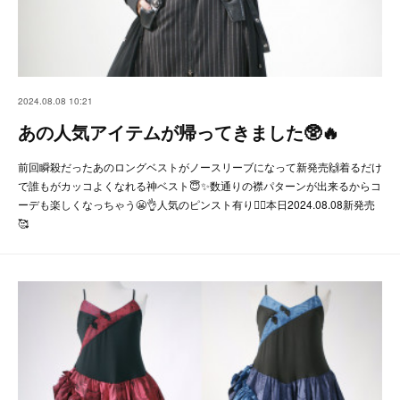
2024.08.08 10:21
あの人気アイテムが帰ってきました🥸🔥
前回瞬殺だったあのロングベストがノースリーブになって新発売🙌着るだけ
で誰もがカッコよくなれる神ベスト😇✨数通りの襟パターンが出来るからコ
ーデも楽しくなっちゃう😬👌人気のピンスト有り🙆‍♀️本日2024.08.08新発売
🥰